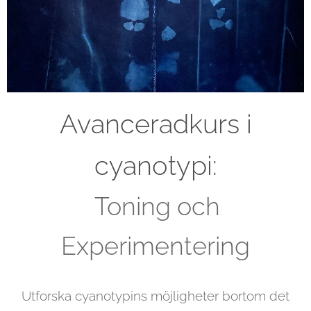
Avanceradkurs i
cyanotypi:
Toning och
Experimentering
Utforska cyanotypins möjligheter bortom det