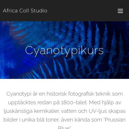
Africa Coll Studio
Cyanotypikurs
Cyanotypi är en historisk fotografisk teknik som
upptäcktes redan på 1800-talet. Med hjälp av
ljuskänsliga kemikalier, vatten och UV-ljus skapas
bilder i unika blå toner, även kända som "Prussian
Blue".