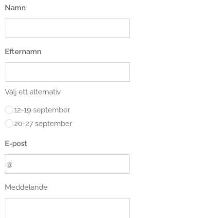
service jag erbjuder för att göra resan enklare.
Namn
växer fram under veckan. Varje kursvecka har
sitt eget upplägg, men målet är alltid
detsamma: att skapa en lugn och inspirerande
miljö där det finns tid för konstnärlig utveckling,
Efternamn
reflektion och gemenskap.
Välj ett alternativ
12-19 september
20-27 september
E-post
Meddelande